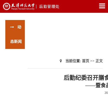
动
态新闻
当前位置:
首页
>> 正文
后勤纪委召开膳
——暨食
20